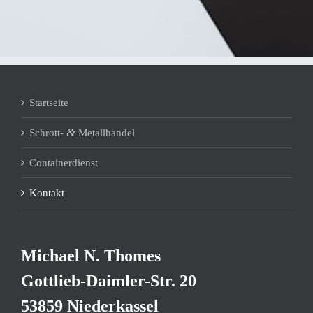
Start­sei­te
&
Schrott-
Metallhandel
Con­tai­ner­dienst
Kon­takt
Micha­el N. Thomes
Gott­lieb-Daim­ler-Str. 20
53859 Niederkassel