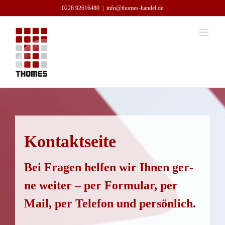
Zum
0228 92­616480
|
info@thomes-handel.de
Inhalt
springen
Kon­takt­sei­te
Bei Fra­gen hel­fen wir Ihnen ger­
ne wei­ter – per For­mu­lar, per
Mail, per Tele­fon und persönlich.