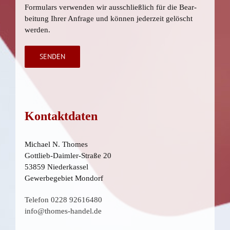
For­mu­lars ver­wen­den wir aus­schließ­lich für die Bear­
bei­tung Ihrer Anfra­ge und kön­nen jeder­zeit gelöscht
werden.
Kon­takt­da­ten
Micha­el N. Thomes
Gott­lieb-Daim­ler-Stra­ße 20
53859 Niederkassel
Gewer­be­ge­biet Mondorf
Tele­fon 0228 92616480
info@thomes-handel.de