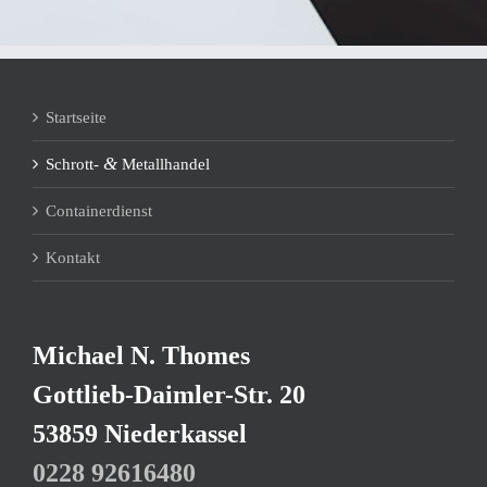
Start­sei­te
&
Schrott-
Metallhandel
Con­tai­ner­dienst
Kon­takt
Micha­el N. Thomes
Gott­lieb-Daim­ler-Str. 20
53859 Niederkassel
0228 92­616480