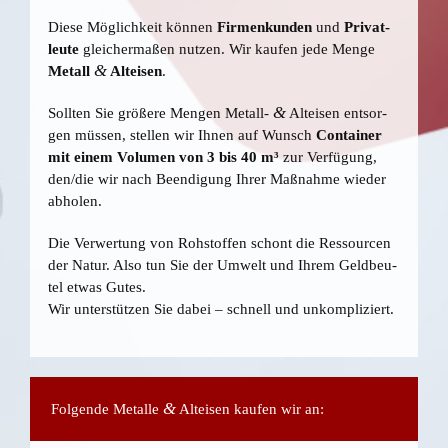
Die­se Mög­lich­keit kön­nen
Fir­men­kun­den
und
Pri­vat­
leu­te
glei­cher­ma­ßen nut­zen. Wir kau­fen jede Men­ge
&
Metall
Alt­ei­sen
.
&
Soll­ten Sie grö­ße­re Men­gen Metall-
Alt­ei­sen ent­sor­
gen müs­sen, stel­len wir Ihnen auf Wunsch
Con­tai­ner
mit einem Volu­men von 3 bis 40 m³
zur Ver­fü­gung,
den/die wir nach Been­di­gung Ihrer Maß­nah­me wie­der
abholen.
Die Ver­wer­tung von Roh­stof­fen schont die Res­sour­cen
der Natur. Also tun Sie der Umwelt und Ihrem Geld­beu­
tel etwas Gutes.
Wir unter­stüt­zen Sie dabei – schnell und unkompliziert.
&
Fol­gen­de Metal­le
Alt­ei­sen kau­fen wir an: