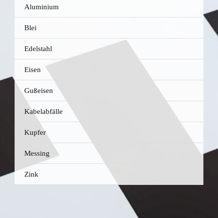
Alu­mi­ni­um
Blei
Edel­stahl
Eisen
Guß­ei­sen
Kabel­ab­fäl­le
Kup­fer
Mes­sing
Zink